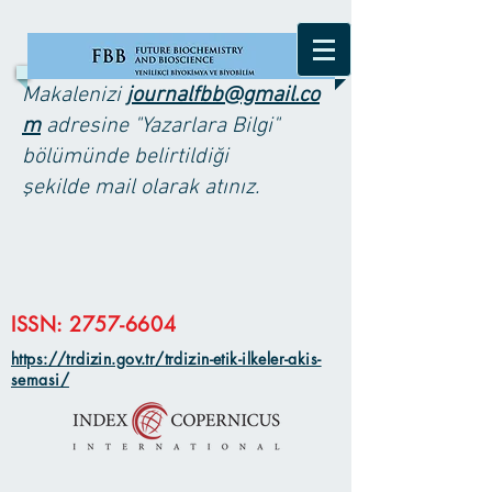
Makalenizi
journalfbb@gmail.co
m
adresine "Yazarlara Bilgi"
bölümünde belirtildiği
şekilde
mail olarak atınız.
ISSN:
2757-6604
https://trdizin.gov.tr/trdizin-etik-ilkeler-akis-
semasi/