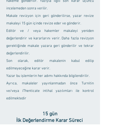
hakeme gönderilir. Yazıyla ilgili son karar üçüncü
incelemeden sonra verilir.
Makale revizyon için geri gönderilirse, yazar revize
makaleyi 15 gün içinde revize eder ve gönderir.
Editör ve / veya hakemler makaleyi yeniden
değerlendirir ve kararlarını verir. Daha fazla revizyon
gerektiğinde makale yazara geri gönderilir ve tekrar
değerlendirilir.
Son olarak, editör makalenin kabul edilip
edilmeyeceğine karar verir.
Yazar bu işlemlerin her adımı hakkında bilgilendirilir.
Ayrıca, makaleler yayınlanmadan önce Turnitin
ve/veya iThenticate intihal yazılımları ile kontrol
edilmektedir
15 gün
İlk Değerlendirme Karar Süreci
45 gün
Hakem Değerlendirme Süreci